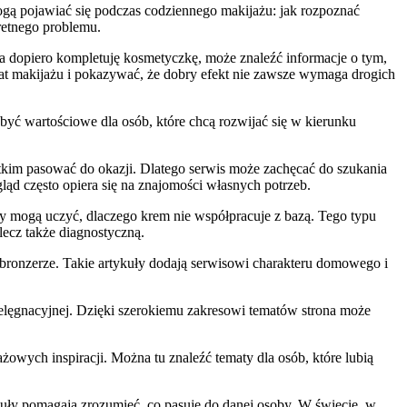
 mogą pojawiać się podczas codziennego makijażu: jak rozpoznać
retnego problemu.
a dopiero kompletuję kosmetyczkę, może znaleźć informacje o tym,
wiat makijażu i pokazywać, że dobry efekt nie zawsze wymaga drogich
yć wartościowe dla osób, które chcą rozwijać się w kierunku
tkim pasować do okazji. Dlatego serwis może zachęcać do szukania
ąd często opiera się na znajomości własnych potrzeb.
kuły mogą uczyć, dlaczego krem nie współpracuje z bazą. Tego typu
lecz także diagnostyczną.
 bronzerze. Takie artykuły dodają serwisowi charakteru domowego i
ielęgnacyjnej. Dzięki szerokiemu zakresowi tematów strona może
żowych inspiracji. Można tu znaleźć tematy dla osób, które lubią
kuły pomagają zrozumieć, co pasuje do danej osoby. W świecie, w