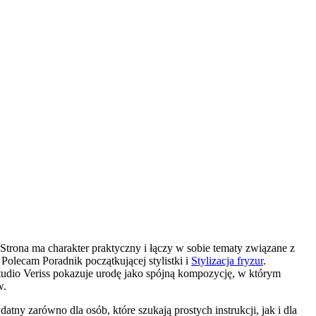
trona ma charakter praktyczny i łączy w sobie tematy związane z
 Polecam Poradnik początkującej stylistki i
Stylizacja fryzur
.
tudio Veriss pokazuje urodę jako spójną kompozycję, w którym
w.
tny zarówno dla osób, które szukają prostych instrukcji, jak i dla