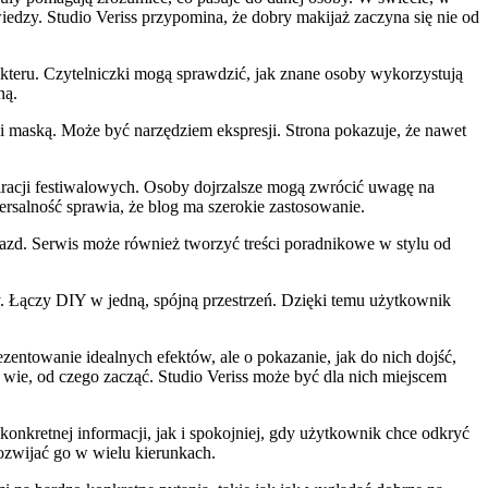
edzy. Studio Veriss przypomina, że dobry makijaż zaczyna się nie od
rakteru. Czytelniczki mogą sprawdzić, jak znane osoby wykorzystują
ną.
i maską. Może być narzędziem ekspresji. Strona pokazuje, że nawet
iracji festiwalowych. Osoby dojrzalsze mogą zwrócić uwagę na
rsalność sprawia, że blog ma szerokie zastosowanie.
iazd. Serwis może również tworzyć treści poradnikowe w stylu od
ny. Łączy DIY w jedną, spójną przestrzeń. Dzięki temu użytkownik
zentowanie idealnych efektów, ale o pokazanie, jak do nich dojść,
 wie, od czego zacząć. Studio Veriss może być dla nich miejscem
konkretnej informacji, jak i spokojniej, gdy użytkownik chce odkryć
rozwijać go w wielu kierunkach.