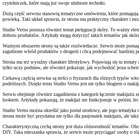
czytelniczek, które mają już swoje ulubione techniki.
Dużą część serwisu stanowią tematyczne omówienia, które pomagają prz
powieką. Taki układ sprawia, że strona ma praktyczny charakter i m
Studio Veriss porusza również temat pielęgnacji skóry. To ważny ele
doboru produktów. Artykuły mogą dotyczyć takich tematów jak skóra
Ważnym obszarem strony są także rozświetlacze. Serwis może pomagać 
zagubione wśród produktów z drogerii i chcą podejmować bardziej p
Strona ma też wyraźny charakter lifestylowy. Pojawiają się tu tematy
tylko uczy podstaw, ale również pokazuje, jak wychodzić poza schem
Ciekawą częścią serwisu są treści o fryzurach dla różnych typów wło
podróżnych. Dzięki temu Studio Veriss jest nie tylko blogiem o makij
Serwis obejmuje również zagadnienia z kategorii łączenie makijażu ze
lookiem. Artykuły pokazują, że makijaż nie funkcjonuje w próżni, le
Studio Veriss można określić jako portal urodowy, ale jego tematyka 
strona może być przydatna nie tylko dla pasjonatek makijażu, ale także
Charakterystyczną cechą strony jest duża różnorodność tematów. Obo
DIY. Taka mieszanka sprawia, że serwis może przyciągać osoby o różn