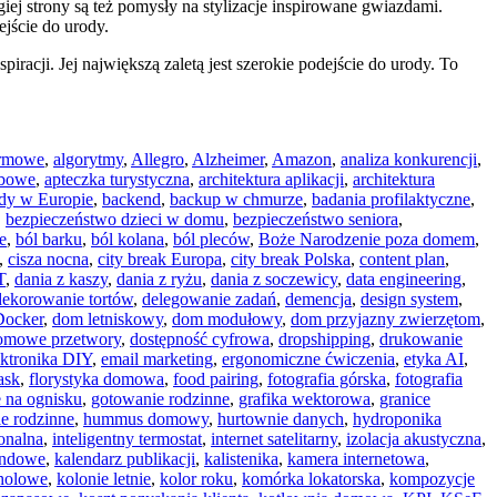
giej strony są też pomysły na stylizacje inspirowane gwiazdami.
ejście do urody.
racji. Jej największą zaletą jest szerokie podejście do urody. To
armowe
,
algorytmy
,
Allegro
,
Alzheimer
,
Amazon
,
analiza konkurencji
,
ebowe
,
apteczka turystyczna
,
architektura aplikacji
,
architektura
ady w Europie
,
backend
,
backup w chmurze
,
badania profilaktyczne
,
,
bezpieczeństwo dzieci w domu
,
bezpieczeństwo seniora
,
e
,
ból barku
,
ból kolana
,
ból pleców
,
Boże Narodzenie poza domem
,
,
cisza nocna
,
city break Europa
,
city break Polska
,
content plan
,
T
,
dania z kaszy
,
dania z ryżu
,
dania z soczewicy
,
data engineering
,
dekorowanie tortów
,
delegowanie zadań
,
demencja
,
design system
,
Docker
,
dom letniskowy
,
dom modułowy
,
dom przyjazny zwierzętom
,
omowe przetwory
,
dostępność cyfrowa
,
dropshipping
,
drukowanie
ektronika DIY
,
email marketing
,
ergonomiczne ćwiczenia
,
etyka AI
,
ask
,
florystyka domowa
,
food pairing
,
fotografia górska
,
fotografia
 na ognisku
,
gotowanie rodzinne
,
grafika wektorowa
,
granice
le rodzinne
,
hummus domowy
,
hurtownie danych
,
hydroponika
onalna
,
inteligentny termostat
,
internet satelitarny
,
izolacja akustyczna
,
endowe
,
kalendarz publikacji
,
kalistenika
,
kamera internetowa
,
oholowe
,
kolonie letnie
,
kolor roku
,
komórka lokatorska
,
kompozycje