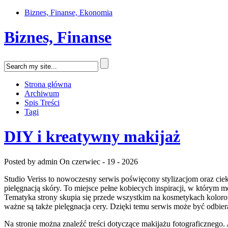
Biznes, Finanse, Ekonomia
Biznes, Finanse
Strona główna
Archiwum
Spis Treści
Tagi
DIY i kreatywny makijaż
Posted by admin
On czerwiec - 19 - 2026
Studio Veriss to nowoczesny serwis poświęcony stylizacjom oraz cie
pielęgnacją skóry. To miejsce pełne kobiecych inspiracji, w którym mo
Tematyka strony skupia się przede wszystkim na kosmetykach koloro
ważne są także pielęgnacja cery. Dzięki temu serwis może być odbie
Na stronie można znaleźć treści dotyczące makijażu fotograficznego. 