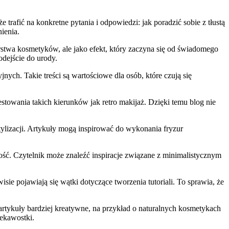
trafić na konkretne pytania i odpowiedzi: jak poradzić sobie z tłustą
ienia.
arstwa kosmetyków, ale jako efekt, który zaczyna się od świadomego
dejście do urody.
ych. Takie treści są wartościowe dla osób, które czują się
testowania takich kierunków jak retro makijaż. Dzięki temu blog nie
tylizacji. Artykuły mogą inspirować do wykonania fryzur
ałość. Czytelnik może znaleźć inspiracje związane z minimalistycznym
sie pojawiają się wątki dotyczące tworzenia tutoriali. To sprawia, że
rtykuły bardziej kreatywne, na przykład o naturalnych kosmetykach
iekawostki.