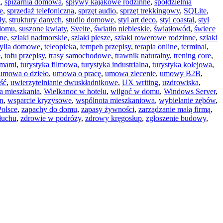
g
,
spiżarnia domowa
,
spływy kajakowe rodzinne
,
spółdzielnia
e
,
sprzedaż telefoniczna
,
sprzęt audio
,
sprzęt trekkingowy
,
SQLite
,
ły
,
struktury danych
,
studio domowe
,
styl art deco
,
styl coastal
,
styl
 domu
,
suszone kwiaty
,
Svelte
,
światło niebieskie
,
światłowód
,
świece
rne
,
szlaki nadmorskie
,
szlaki piesze
,
szlaki rowerowe rodzinne
,
szlaki
tylia domowe
,
teleopieka
,
tempeh przepisy
,
terapia online
,
terminal
,
e
,
tofu przepisy
,
trasy samochodowe
,
trawnik naturalny
,
trening core
,
umami
,
turystyka filmowa
,
turystyka industrialna
,
turystyka kolejowa
,
umowa o dzieło
,
umowa o pracę
,
umowa zlecenie
,
umowy B2B
,
ść
,
uwierzytelnianie dwuskładnikowe
,
UX writing
,
uzdrowiska
,
a mieszkania
,
Wielkanoc w hotelu
,
wilgoć w domu
,
Windows Server
,
n
,
wsparcie kryzysowe
,
wspólnota mieszkaniowa
,
wybielanie zębów
,
olsce
,
zapachy do domu
,
zapasy żywności
,
zarządzanie małą firmą
,
łuchu
,
zdrowie w podróży
,
zdrowy kręgosłup
,
zgłoszenie budowy
,