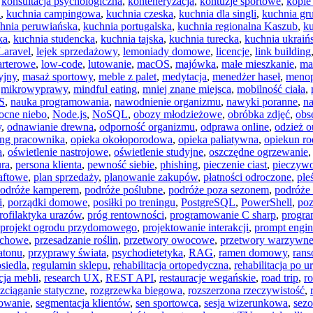
,
konsultacja psychologiczna
,
konteneryzacja
,
kontuzje sportowe
,
kopie
a
,
kuchnia campingowa
,
kuchnia czeska
,
kuchnia dla singli
,
kuchnia gr
hnia peruwiańska
,
kuchnia portugalska
,
kuchnia regionalna Kaszub
,
ku
ka
,
kuchnia studencka
,
kuchnia tajska
,
kuchnia turecka
,
kuchnia ukraiń
Laravel
,
lejek sprzedażowy
,
lemoniady domowe
,
licencje
,
link building
arterowe
,
low-code
,
lutowanie
,
macOS
,
majówka
,
małe mieszkanie
,
ma
yjny
,
masaż sportowy
,
meble z palet
,
medytacja
,
menedżer haseł
,
meno
,
mikrowyprawy
,
mindful eating
,
mniej znane miejsca
,
mobilność ciała
,
aS
,
nauka programowania
,
nawodnienie organizmu
,
nawyki poranne
,
n
ocne niebo
,
Node.js
,
NoSQL
,
obozy młodzieżowe
,
obróbka zdjęć
,
obs
y
,
odnawianie drewna
,
odporność organizmu
,
odprawa online
,
odzież 
ing pracownika
,
opieka okołoporodowa
,
opieka paliatywna
,
opiekun ro
a
,
oświetlenie nastrojowe
,
oświetlenie studyjne
,
oszczędne ogrzewanie
ura
,
persona klienta
,
pewność siebie
,
phishing
,
pieczenie ciast
,
pieczyw
aftowe
,
plan sprzedaży
,
planowanie zakupów
,
płatności odroczone
,
ple
odróże kamperem
,
podróże poślubne
,
podróże poza sezonem
,
podróże 
i
,
porządki domowe
,
posiłki po treningu
,
PostgreSQL
,
PowerShell
,
po
rofilaktyka urazów
,
próg rentowności
,
programowanie C sharp
,
progra
projekt ogrodu przydomowego
,
projektowanie interakcji
,
prompt engin
uchowe
,
przesadzanie roślin
,
przetwory owocowe
,
przetwory warzywn
atonu
,
przyprawy świata
,
psychodietetyka
,
RAG
,
ramen domowy
,
ran
siedla
,
regulamin sklepu
,
rehabilitacja ortopedyczna
,
rehabilitacja po u
ja mebli
,
research UX
,
REST API
,
restauracje wegańskie
,
road trip
,
r
zciąganie statyczne
,
rozgrzewka biegowa
,
rozszerzona rzeczywistość
,
kowanie
,
segmentacja klientów
,
sen sportowca
,
sesja wizerunkowa
,
sez