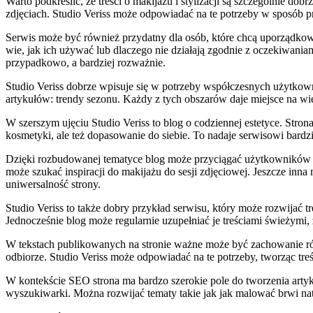
Warto podkreślić, że treści o makijażu i stylizacji są szczególnie 
zdjęciach. Studio Veriss może odpowiadać na te potrzeby w sposób p
Serwis może być również przydatny dla osób, które chcą uporządko
wie, jak ich używać lub dlaczego nie działają zgodnie z oczekiwani
przypadkowo, a bardziej rozważnie.
Studio Veriss dobrze wpisuje się w potrzeby współczesnych użytkownik
artykułów: trendy sezonu. Każdy z tych obszarów daje miejsce na wi
W szerszym ujęciu Studio Veriss to blog o codziennej estetyce. Stron
kosmetyki, ale też dopasowanie do siebie. To nadaje serwisowi bardzi
Dzięki rozbudowanej tematyce blog może przyciągać użytkowników na
może szukać inspiracji do makijażu do sesji zdjęciowej. Jeszcze in
uniwersalność strony.
Studio Veriss to także dobry przykład serwisu, który może rozwijać tr
Jednocześnie blog może regularnie uzupełniać je treściami świeżymi,
W tekstach publikowanych na stronie ważne może być zachowanie równ
odbiorze. Studio Veriss może odpowiadać na te potrzeby, tworząc tr
W kontekście SEO strona ma bardzo szerokie pole do tworzenia arty
wyszukiwarki. Można rozwijać tematy takie jak jak malować brwi nat