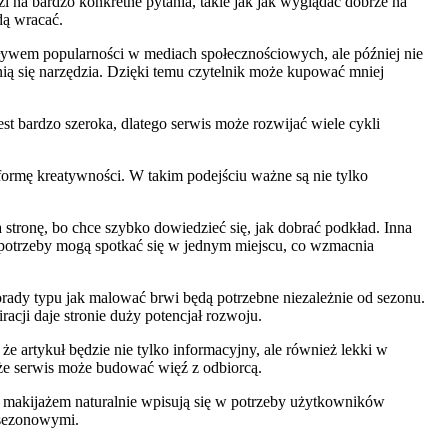
i na bardzo konkretne pytania, takie jak jak wyglądać dobrze na
dą wracać.
ywem popularności w mediach społecznościowych, ale później nie
ią się narzędzia. Dzięki temu czytelnik może kupować mniej
st bardzo szeroka, dlatego serwis może rozwijać wiele cykli
o formę kreatywności. W takim podejściu ważne są nie tylko
tronę, bo chce szybko dowiedzieć się, jak dobrać podkład. Inna
e potrzeby mogą spotkać się w jednym miejscu, co wzmacnia
. Porady typu jak malować brwi będą potrzebne niezależnie od sezonu.
acji daje stronie duży potencjał rozwoju.
 artykuł będzie nie tylko informacyjny, ale również lekki w
 że serwis może budować więź z odbiorcą.
z makijażem naturalnie wpisują się w potrzeby użytkowników
 sezonowymi.