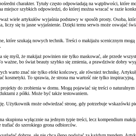
ezpośredni charakter. Tytuły często odpowiadają na wątpliwości, które
ina miejsce szybkich odpowiedzi, do której można wracać w razie konk
eważ wiele artykułów wyjaśnia podstawy w sposób prosty. Osoba, któr
ka, liczy się tu jasne wyjaśnienie. Dzięki temu serwis może oswajać ś
, które szukają nowych technik. Treści o makijażu scenicznym mogą b
.
 się myśl, że makijaż powinien nie tylko maskować, ale przede wszys
o ważne, bo świat beauty szybko się zmienia, a prawdziwie dobry wygl
tórych warto znać nie tylko efekt końcowy, ale również technikę. Arty
 kosmetyki. To sprawia, że strona ma wartość nie tylko inspiracyjną, 
 projekty do zrobienia w domu. Mogą pojawiać się treści o naturalnym
duktami z półki. Może być także testowaniem.
nację. Użytkownik może odwiedzać stronę, gdy potrzebuje wskazówki p
rona skupiona wyłącznie na jednym typie treści, lecz kompendium makija
trafiać do szerokiego grona odbiorców.
ą wyglądać dobrze, ale nie chcą ślepo podążać za każdym trendem. Arty