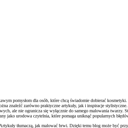
kawym pomysłom dla osób, które chcą świadomie dobierać kosmetyki. S
żna znaleźć zarówno praktyczne artykuły, jak i inspiracje stylistyczne.
wych, ale nie ogranicza się wyłącznie do samego malowania twarzy. S
rany jako urodowa czytelnia, które pomaga uniknąć popularnych błędó
Artykuły tłumaczą, jak malować brwi. Dzięki temu blog może być przyda