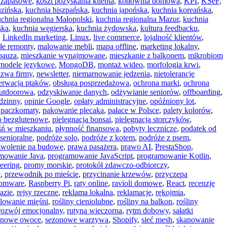
 zapasowe
,
koszt pozyskania klienta
,
kotłownia domowa
,
KPI
,
KSeF
,
uzińska
,
kuchnia hiszpańska
,
kuchnia japońska
,
kuchnia koreańska
,
chnia regionalna Małopolski
,
kuchnia regionalna Mazur
,
kuchnia
ska
,
kuchnia węgierska
,
kuchnia żydowska
,
kultura feedbacku
,
,
LinkedIn marketing
,
Linux
,
live commerce
,
lojalność klientów
,
łe remonty
,
malowanie mebli
,
mapa offline
,
marketing lokalny
,
pauza
,
mieszkanie wynajmowane
,
mieszkanie z balkonem
,
mikrobiom
modele językowe
,
MongoDB
,
montaż wideo
,
morfologia krwi
,
azwa firmy
,
newsletter
,
niemarnowanie jedzenia
,
nietolerancje
erwacja ptaków
,
obsługa posprzedażowa
,
ochrona marki
,
ochrona
outdoorowa
,
odzyskiwanie danych
,
odżywianie seniorów
,
offboarding
,
dzinny
,
opinie Google
,
opłaty administracyjne
,
opóźniony lot
,
,
paczkomaty
,
pakowanie plecaka
,
pałace w Polsce
,
palety kolorów
,
o bezglutenowe
,
pielęgnacja bonsai
,
pielęgnacja storczyków
,
śń w mieszkaniu
,
płynność finansowa
,
pobyty lecznicze
,
podatek od
senioralne
,
podróże solo
,
podróże z kotem
,
podróże z psem
,
zwolenie na budowę
,
prawa pasażera
,
prawo AI
,
PrestaShop
,
mowanie Java
,
programowanie JavaScript
,
programowanie Kotlin
,
eering
,
promy morskie
,
protokół zdawczo-odbiorczy
,
e
,
przewodnik po mieście
,
przycinanie krzewów
,
przyczepa
somware
,
Raspberry Pi
,
raty online
,
ravioli domowe
,
React
,
recenzje
razie
,
rejsy rzeczne
,
reklama lokalna
,
reklamacje
,
rękojmia
,
olowanie mięśni
,
rośliny cieniolubne
,
rośliny na balkon
,
rośliny
rozwój emocjonalny
,
rutyna wieczorna
,
rytm dobowy
,
sałatki
onowe owoce
,
sezonowe warzywa
,
Shopify
,
sieć mesh
,
skanowanie