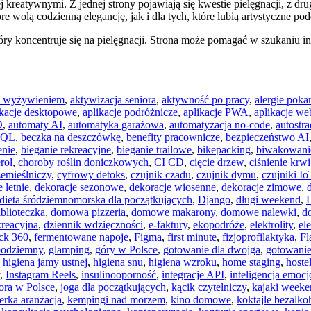
 kreatywnymi. Z jednej strony pojawiają się kwestie pielęgnacji, z dru
 wolą codzienną elegancję, jak i dla tych, które lubią artystyczne pod
 koncentruje się na pielęgnacji. Strona może pomagać w szukaniu inspi
 z wyżywieniem
,
aktywizacja seniora
,
aktywność po pracy
,
alergie pok
ikacje desktopowe
,
aplikacje podróżnicze
,
aplikacje PWA
,
aplikacje w
O
,
automaty AI
,
automatyka garażowa
,
automatyzacja no-code
,
autostr
SQL
,
beczka na deszczówkę
,
benefity pracownicze
,
bezpieczeństwo AI
enie
,
bieganie rekreacyjne
,
bieganie trailowe
,
bikepacking
,
biwakowani
rol
,
choroby roślin doniczkowych
,
CI CD
,
cięcie drzew
,
ciśnienie krwi
zemieślniczy
,
cyfrowy detoks
,
czujnik czadu
,
czujnik dymu
,
czujniki Io
 letnie
,
dekoracje sezonowe
,
dekoracje wiosenne
,
dekoracje zimowe
,
dieta śródziemnomorska dla początkujących
,
Django
,
długi weekend
,
blioteczka
,
domowa pizzeria
,
domowe makarony
,
domowe nalewki
,
d
kreacyjna
,
dziennik wdzięczności
,
e-faktury
,
ekopodróże
,
elektrolity
,
el
ck 360
,
fermentowane napoje
,
Figma
,
first minute
,
fizjoprofilaktyka
,
Fl
podziemny
,
glamping
,
góry w Polsce
,
gotowanie dla dwojga
,
gotowanie
,
higiena jamy ustnej
,
higiena snu
,
higiena wzroku
,
home staging
,
hoste
,
Instagram Reels
,
insulinooporność
,
integracje API
,
inteligencja emocj
iora w Polsce
,
joga dla początkujących
,
kącik czytelniczy
,
kajaki week
erka aranżacja
,
kempingi nad morzem
,
kino domowe
,
koktajle bezalk