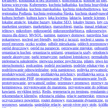
kwiatowe
,
komunikacja bez przemocy
,
koncentracja
,
konsole do gier
księga wieczysta
,
Kubernetes
,
kuchnia bałkańska
,
kuchnia brazylijsk
kuchnia libańska
,
kuchnia marokańska
,
kuchnia niskobudżetowa
,
kuc
regionalna Podlasia
,
kuchnia regionalna Śląska
,
kuchnia skandynaws
kultura herbaty
,
kultura kawy
,
łąka kwietna
,
laktacja
,
lamele ścienne
,
lokalne atrakcje
,
lokalne bazary
,
lokalne SEO
,
lokalny biznes
,
loty cz
marketing szeptany
,
marketplace
,
marszobiegi
,
marża
,
masaż relaksac
jelitowy
,
mikrofony
,
mikroogród
,
mikroprzedsiębiorca
,
mikroserwisy
muzea dla dzieci
,
MySQL
,
naming
,
naprawy domowe
,
narzędzia Sa
pokarmowe
,
noclegi pet friendly
,
noclegi z jacuzzi
,
noclegi z sauną
,
n
przed mrozem
,
oczko wodne
,
odbiór mieszkania
,
oddech przeponow
ogród deszczowy
,
ogród na parapecie
,
ogrzewanie miejskie
,
onboard
organizacja kuchni
,
organizacja spiżarni
,
organizacja szafy
,
ortodoncj
panele akustyczne
,
parki tematyczne
,
parkingi lotniskowe
,
permakult
pielęgnacja sukulentów
,
pierwsza pomoc psychiczna
,
pilates
,
piwo kr
nieruchomości
,
podcasting
,
podróż pociągiem
,
podróże edukacyjne
,
p
podróżowanie odpowiedzialne
,
pola namiotowe
,
polityka prywatnośc
produktywność osobista
,
profilaktyka próchnicy
,
profilaktyka serca
,
p
programowanie PHP
,
programowanie Python
,
programowanie Swift
,
prototypowanie
,
prywatność online
,
przeprawy promowe
,
przerwy r
kempingowa
,
przygotowanie do maratonu
,
przygotowanie do półmar
kawiarni
,
recykling treści
,
Redis
,
regeneracja po treningu
,
regulamin o
rekomendacje klientów
,
rekrutacja zdalna
,
relacje partnerskie
,
renowac
oczyszczające powietrze
,
router domowy
,
rozciąganie dynamiczne
,
ro
sezonowe
,
sanatoria
,
sąsiedzkie relacje
,
savoir-vivre przy stole
,
ściół