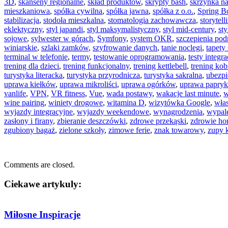
3D
,
skanseny regionalne
,
skład produktów
,
skrypty bash
,
skrzynka n
mieszkaniowa
,
spółka cywilna
,
spółka jawna
,
spółka z o.o.
,
Spring B
stabilizacja
,
stodoła mieszkalna
,
stomatologia zachowawcza
,
storytell
eklektyczny
,
styl japandi
,
styl maksymalistyczny
,
styl mid-century
,
st
sojowe
,
sylwester w górach
,
Symfony
,
system OKR
,
szczepienia pod
winiarskie
,
szlaki zamków
,
szyfrowanie danych
,
tanie noclegi
,
tapety
terminal w telefonie
,
termy
,
testowanie oprogramowania
,
testy integr
trening dla dzieci
,
trening funkcjonalny
,
trening kettlebell
,
trening kob
turystyka literacka
,
turystyka przyrodnicza
,
turystyka sakralna
,
ubezpi
uprawa kiełków
,
uprawa mikroliści
,
uprawa ogórków
,
uprawa papryk
vanlife
,
VPN
,
VR fitness
,
Vue
,
wada postawy
,
wakacje last minute
,
w
wine pairing
,
winiety drogowe
,
witamina D
,
wizytówka Google
,
włas
wyjazdy integracyjne
,
wyjazdy weekendowe
,
wynagrodzenia
,
wypal
zasłony i firany
,
zbieranie deszczówki
,
zdrowe przekąski
,
zdrowie ho
zgubiony bagaż
,
zielone szkoły
,
zimowe ferie
,
znak towarowy
,
zupy 
Comments are closed.
Ciekawe artykuly:
Miłosne Inspiracje