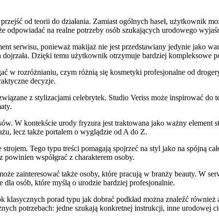
ejść od teorii do działania. Zamiast ogólnych haseł, użytkownik może 
oże odpowiadać na realne potrzeby osób szukających urodowego wyjaśn
ment serwisu, ponieważ makijaż nie jest przedstawiany jedynie jako w
 dojrzała. Dzięki temu użytkownik otrzymuje bardziej kompleksowe po
w rozróżnianiu, czym różnią się kosmetyki profesjonalne od drogeryjn
raktyczne decyzje.
 związane z stylizacjami celebrytek. Studio Veriss może inspirować do 
aty.
sów. W kontekście urody fryzura jest traktowana jako ważny element s
ażu, lecz także portalem o wyglądzie od A do Z.
 strojem. Tego typu treści pomagają spojrzeć na styl jako na spójną c
cz powinien współgrać z charakterem osoby.
może zainteresować także osoby, które pracują w branży beauty. W serwi
 dla osób, które myślą o urodzie bardziej profesjonalnie.
k klasycznych porad typu jak dobrać podkład można znaleźć również a
ych potrzebach: jedne szukają konkretnej instrukcji, inne urodowej c