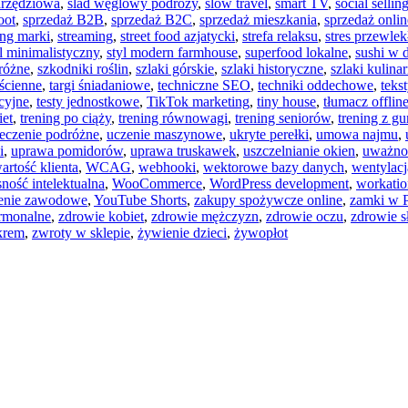
arzędziowa
,
ślad węglowy podróży
,
slow travel
,
smart TV
,
social sellin
oot
,
sprzedaż B2B
,
sprzedaż B2C
,
sprzedaż mieszkania
,
sprzedaż onlin
ing marki
,
streaming
,
street food azjatycki
,
strefa relaksu
,
stres przewlek
yl minimalistyczny
,
styl modern farmhouse
,
superfood lokalne
,
sushi w
różne
,
szkodniki roślin
,
szlaki górskie
,
szlaki historyczne
,
szlaki kulina
 ścienne
,
targi śniadaniowe
,
techniczne SEO
,
techniki oddechowe
,
teks
acyjne
,
testy jednostkowe
,
TikTok marketing
,
tiny house
,
tłumacz offlin
iet
,
trening po ciąży
,
trening równowagi
,
trening seniorów
,
trening z g
eczenie podróżne
,
uczenie maszynowe
,
ukryte perełki
,
umowa najmu
,
i
,
uprawa pomidorów
,
uprawa truskawek
,
uszczelnianie okien
,
uważno
artość klienta
,
WCAG
,
webhooki
,
wektorowe bazy danych
,
wentylacj
ność intelektualna
,
WooCommerce
,
WordPress development
,
workatio
enie zawodowe
,
YouTube Shorts
,
zakupy spożywcze online
,
zamki w P
rmonalne
,
zdrowie kobiet
,
zdrowie mężczyzn
,
zdrowie oczu
,
zdrowie s
krem
,
zwroty w sklepie
,
żywienie dzieci
,
żywopłot