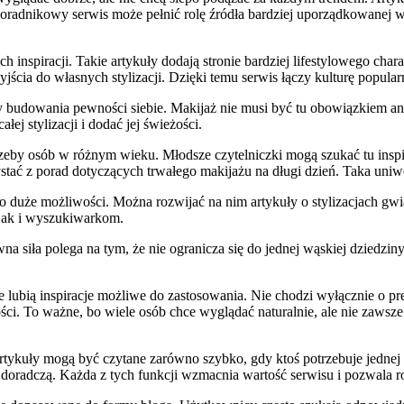
poradnikowy serwis może pełnić rolę źródła bardziej uporządkowanej wi
inspiracji. Takie artykuły dodają stronie bardziej lifestylowego cha
jścia do własnych stylizacji. Dzięki temu serwis łączy kulturę popular
y budowania pewności siebie. Makijaż nie musi być tu obowiązkiem an
łej stylizacji i dodać jej świeżości.
trzeby osób w różnym wieku. Młodsze czytelniczki mogą szukać tu insp
stać z porad dotyczących trwałego makijażu na długi dzień. Taka uniwe
dzo duże możliwości. Można rozwijać na nim artykuły o stylizacjach gw
 jak i wyszukiwarkom.
wna siła polega na tym, że nie ogranicza się do jednej wąskiej dziedzi
 lubią inspiracje możliwe do zastosowania. Nie chodzi wyłącznie o pre
ci. To ważne, bo wiele osób chce wyglądać naturalnie, ale nie zawsze
Artykuły mogą być czytane zarówno szybko, gdy ktoś potrzebuje jednej 
i: doradczą. Każda z tych funkcji wzmacnia wartość serwisu i pozwala 