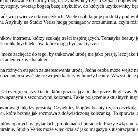
dobrze dopasowane do formy bloga. Użytkownicy często szukają odpowiedz
rzystępny, tworząc bogatą bazę artykułów, do których użytkownicy bę
wać swoją wiedzę o kosmetykach. Wiele osób kupuje produkty pod wpł
ami. Artykuły na Studio Veriss mogą pomagać w zrozumieniu, czym różn
ów internetu, którzy szukają treści inspirujących. Tematyka beauty je
ele unikalnych tekstów, które mogą być praktyczne.
a może zachęcać do tego, by traktować urodę nie jako presję, lecz jak
ej autentyczny charakter.
 różnych etapach zainteresowania urodą. Jedna osoba może wejść na s
na może interesować się rozwojem kariery w branży beauty. Wszystkie t
eści evergreen, czyli takie, które pozostają aktualne przez długi czas
 związanymi z sezonowymi kolorami. Takie połączenie aktualnych inspir
owagi między prostotą. Czytelnicy blogów beauty często oczekują, że
eści, które brzmią jak rozmowa z doświadczoną koleżanką. To sprawia,
kułów opartych na pytaniach, problemach i poradach. Frazy związane 
uralnie. Studio Veriss może więc działać jako magazyn z inspiracjami