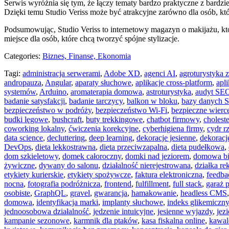
Serwis wyróżnia się tym, że łączy tematy bardzo praktyczne z bardziej
Dzięki temu Studio Veriss może być atrakcyjne zarówno dla osób, które
Podsumowując, Studio Veriss to internetowy magazyn o makijażu, który
miejsce dla osób, które chcą tworzyć spójne stylizacje.
Categories:
Biznes, Finanse, Ekonomia
Tagi:
administracja serwerami
,
Adobe XD
,
agenci AI
,
agroturystyka
andropauza
,
Angular
,
aparaty słuchowe
,
aplikacje cross-platform
,
apl
systemów
,
Arduino
,
aromaterapia domowa
,
astroturystyka
,
audyt SE
badanie satysfakcji
,
badanie tarczycy
,
balkon w bloku
,
bazy danych 
bezpieczeństwo w podróży
,
bezpieczeństwo Wi-Fi
,
bezpieczne wierc
budki lęgowe
,
bushcraft
,
buty trekkingowe
,
chatbot firmowy
,
choleste
coworking lokalny
,
ćwiczenia korekcyjne
,
cyberhigiena firmy
,
cydr r
data science
,
decluttering
,
deep learning
,
dekoracje jesienne
,
dekoracje
DevOps
,
dieta lekkostrawna
,
dieta przeciwzapalna
,
dieta pudełkowa
,
dom szkieletowy
,
domek całoroczny
,
domki nad jeziorem
,
domowa bi
żywiczne
,
dywany do salonu
,
działalność nierejestrowana
,
działka re
etykiety kurierskie
,
etykiety spożywcze
,
faktura elektroniczna
,
feedba
nocna
,
fotografia podróżnicza
,
frontend
,
fulfillment
,
full stack
,
garaż 
osobiste
,
GraphQL
,
gravel
,
gwarancja
,
hamakowanie
,
headless CMS
domowa
,
identyfikacja marki
,
implanty słuchowe
,
indeks glikemiczny
jednoosobowa działalność
,
jedzenie intuicyjne
,
jesienne wyjazdy
,
jez
kampanie sezonowe
,
karmnik dla ptaków
,
kasa fiskalna online
,
kawal