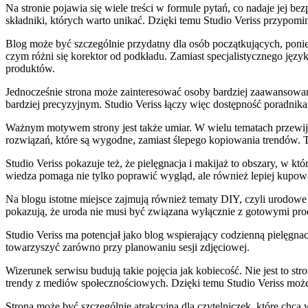
Na stronie pojawia się wiele treści w formule pytań, co nadaje jej b
składniki, których warto unikać. Dzięki temu Studio Veriss przypom
Blog może być szczególnie przydatny dla osób początkujących, poni
czym różni się korektor od podkładu. Zamiast specjalistycznego języ
produktów.
Jednocześnie strona może zainteresować osoby bardziej zaawansowane
bardziej precyzyjnym. Studio Veriss łączy więc dostępność poradnika
Ważnym motywem strony jest także umiar. W wielu tematach przewija
rozwiązań, które są wygodne, zamiast ślepego kopiowania trendów. T
Studio Veriss pokazuje też, że pielęgnacja i makijaż to obszary, w k
wiedza pomaga nie tylko poprawić wygląd, ale również lepiej kupować
Na blogu istotne miejsce zajmują również tematy DIY, czyli urodowe
pokazują, że uroda nie musi być związana wyłącznie z gotowymi pro
Studio Veriss ma potencjał jako blog wspierający codzienną pielęg
towarzyszyć zarówno przy planowaniu sesji zdjęciowej.
Wizerunek serwisu budują takie pojęcia jak kobiecość. Nie jest to st
trendy z mediów społecznościowych. Dzięki temu Studio Veriss może 
Strona może być szczególnie atrakcyjna dla czytelniczek, które chc