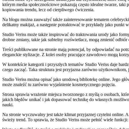
którym media społecznościowe pokazują często idealne twarze, taki 
kopiowania trendu, lecz od cierpliwego ćwiczenia.
Na blogu można zauważyć także zainteresowanie tematem celebryckich 
delikatny makijaż, a następnie potraktować te przykłady jako punkt wy
Studio Veriss może także inspirować do traktowania urody jako form
drobne zmiany, takie jak subtelny rozświetlacz, mogą zmienić odbiór ca
Treści publikowane na stronie mają potencjał, by odpowiadać na po
eleganckie stylizacje. Z kolei osoby pracujące zawodowo mogą korzy
W kontekście kategorii i przyszłych tematów Studio Veriss daje bar
czego zacząć. Taka struktura jest przyjazna zarówno użytkownikom,
Studio Veriss można opisać jako urodową bibliotekę online. Jego głó
może znaleźć tu zarówno wyjaśnienie kosmetycznego pojęcia.
Strona sprawia wrażenie miejsca tworzonego z myślą o osobach, które
jakich błędów unikać i jak dopasować technikę do własnych możliwoś
nauki.
Na stronie wyczuwalny jest także klimat przyjaznej czytelni online. 
świeży trend. To sprawia, że Studio Veriss może pełnić wiele funkcj